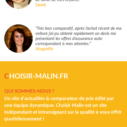
Sarah
"Très bon comparatif, après l’achat récent de ma
voiture j’ai pu obtenir rapidement un devis me
présentant les offres d’assurance auto
correspondant à mes attentes."
Abygaëlle
C
HOISIR-MALIN.FR
QUI SOMMES-NOUS ?
Un site d'actualités & comparateur de prix édité par
une équipe dynamique. Choisir Malin est un site
indépendant et intransigeant sur la qualité à vous offrir
quotidiennement !