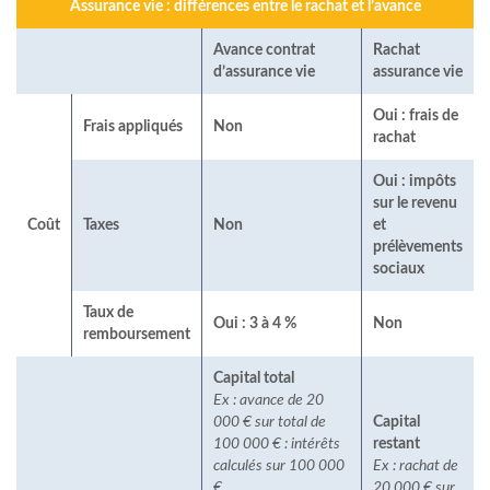
Assurance vie : différences entre le rachat et l’avance
Avance contrat
Rachat
d’assurance vie
assurance vie
Oui : frais de
Frais appliqués
Non
rachat
Oui : impôts
sur le revenu
Coût
Taxes
Non
et
prélèvements
sociaux
Taux de
Oui : 3 à 4 %
Non
remboursement
Capital total
Ex : avance de 20
000 € sur total de
Capital
100 000 € : intérêts
restant
calculés sur 100 000
Ex : rachat de
€
20 000 € sur