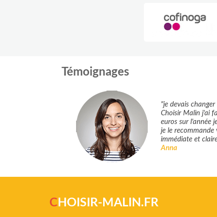
Témoignages
"je devais changer
Choisir Malin j'ai
euros sur l'année je
je le recommande 
immédiate et claire
Anna
C
HOISIR-MALIN.FR