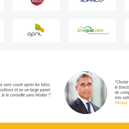
"Choisi
 sans courir après les infos,
le fonc
ositions et en un large panel
de compa
Je le conseille sans hésiter !"
très sati
Michel