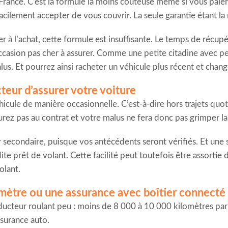
 en France. C’est la formule la moins coûteuse même si vous pa
cilement accepter de vous couvrir. La seule garantie étant la r
r à l’achat, cette formule est insuffisante. Le temps de récupé
occasion pas cher à assurer. Comme une petite citadine avec p
alus. Et pourrez ainsi racheter un véhicule plus récent et chan
eur d’assurer votre voiture
véhicule de manière occasionnelle. C’est-à-dire hors trajets qu
rez pas au contrat et votre malus ne fera donc pas grimper la
 secondaire, puisque vos antécédents seront vérifiés. Et une
ite prêt de volant. Cette facilité peut toutefois être assortie d
olant.
omètre ou une assurance avec boîtier connecté
ducteur roulant peu : moins de 8 000 à 10 000 kilomètres par
surance auto.