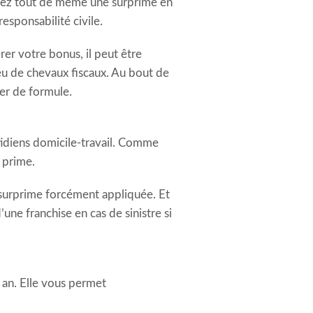
ierez tout de même une surprime en
esponsabilité civile.
rer votre bonus, il peut être
eu de chevaux fiscaux. Au bout de
ger de formule.
otidiens domicile-travail. Comme
 prime.
 surprime forcément appliquée. Et
’une franchise en cas de sinistre si
 an. Elle vous permet