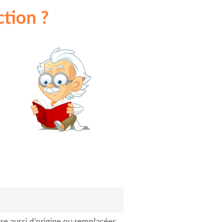
ction ?
tre aussi d’origine ou remplacées