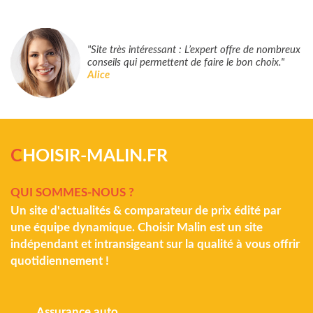
"Site très intéressant : L’expert offre de nombreux
conseils qui permettent de faire le bon choix."
Alice
C
HOISIR-MALIN.FR
QUI SOMMES-NOUS ?
Un site d'actualités & comparateur de prix édité par
une équipe dynamique. Choisir Malin est un site
indépendant et intransigeant sur la qualité à vous offrir
quotidiennement !
Assurance auto