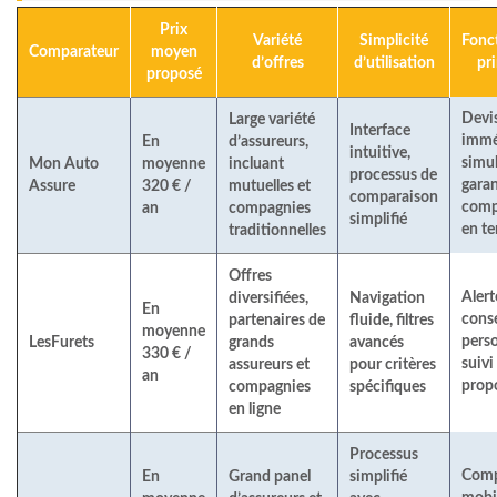
Prix
Variété
Simplicité
Fonct
Comparateur
moyen
d’offres
d’utilisation
pr
proposé
Devi
Large variété
Interface
immé
En
d’assureurs,
intuitive,
simul
Mon Auto
moyenne
incluant
processus de
garan
Assure
320 € /
mutuelles et
comparaison
comp
an
compagnies
simplifié
en te
traditionnelles
Offres
Alert
diversifiées,
Navigation
En
conse
partenaires de
fluide, filtres
moyenne
perso
LesFurets
grands
avancés
330 € /
suivi
assureurs et
pour critères
an
prop
compagnies
spécifiques
en ligne
Processus
Comp
En
Grand panel
simplifié