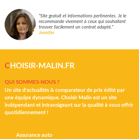
"Site gratuit et informations pertinentes. Je le
recommande vivement à ceux qui souhaitent
trouver facilement un contrat adapté."
Jennifer
C
HOISIR-MALIN.FR
QUI SOMMES-NOUS ?
Un site d'actualités & comparateur de prix édité par
une équipe dynamique. Choisir Malin est un site
indépendant et intransigeant sur la qualité à vous offrir
quotidiennement !
Assurance auto