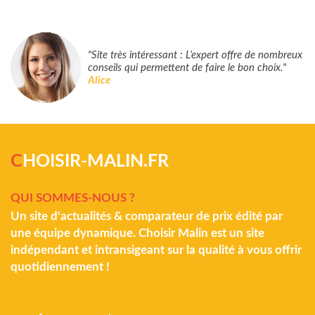
"Site très intéressant : L’expert offre de nombreux
conseils qui permettent de faire le bon choix."
Alice
C
HOISIR-MALIN.FR
QUI SOMMES-NOUS ?
Un site d'actualités & comparateur de prix édité par
une équipe dynamique. Choisir Malin est un site
indépendant et intransigeant sur la qualité à vous offrir
quotidiennement !