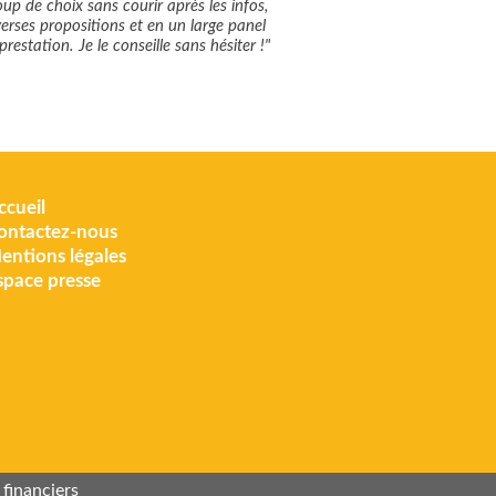
up de choix sans courir après les infos,
verses propositions et en un large panel
prestation. Je le conseille sans hésiter !"
ccueil
ontactez-nous
entions légales
space presse
financiers