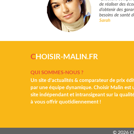
de réaliser des éc
d’obtenir des gara
besoins de santé d
Sarah
C
HOISIR-MALIN.FR
QUI SOMMES-NOUS ?
Un site d'actualités & comparateur de prix édi
par une équipe dynamique. Choisir Malin est 
site indépendant et intransigeant sur la qualit
à vous offrir quotidiennement !
© 2026 Ch