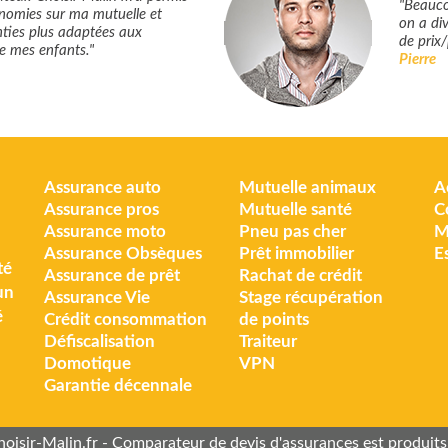
"Beauco
onomies sur ma mutuelle et
on a di
nties plus adaptées aux
de prix/
e mes enfants."
Pierre
Assurance auto
Mutuelle animaux
A
Assurance pros
Mutuelle santé
C
Assurance moto
Pneu pas cher
M
Assurance Obsèques
Prêt immobilier
E
té
Assurance de prêt
Rachat de crédit
un
Assurance Vie
Stage récupération
é
Crédit consommation
de points
Défiscalisation
Traiteur
Domotique
VPN
Garantie décennale
oisir-Malin.fr - Comparateur de devis d'assurances est produits 