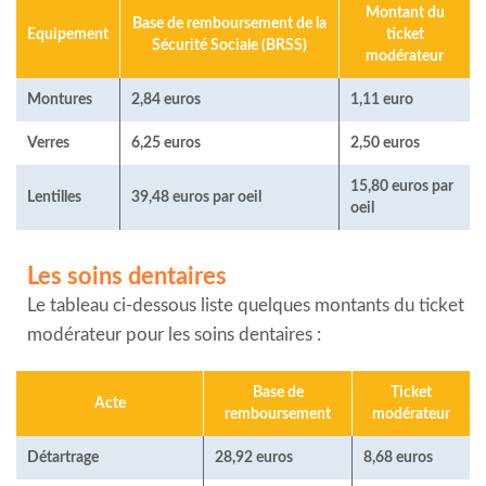
Montant du
Base de remboursement de la
Equipement
ticket
Sécurité Sociale (BRSS)
modérateur
Montures
2,84 euros
1,11 euro
Verres
6,25 euros
2,50 euros
15,80 euros par
Lentilles
39,48 euros par oeil
oeil
Les soins dentaires
Le tableau ci-dessous liste quelques montants du ticket
modérateur pour les soins dentaires :
Base de
Ticket
Acte
remboursement
modérateur
Détartrage
28,92 euros
8,68 euros