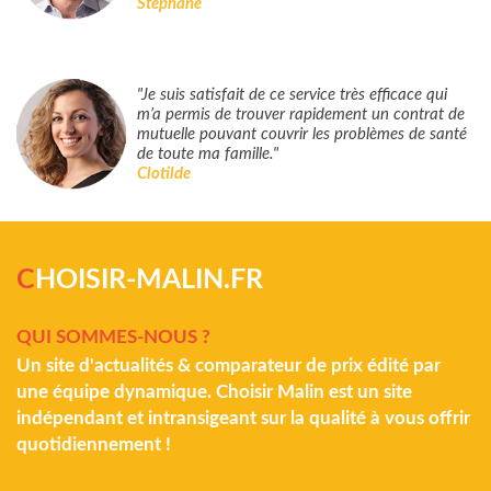
Stéphane
"Je suis satisfait de ce service très efficace qui
m’a permis de trouver rapidement un contrat de
mutuelle pouvant couvrir les problèmes de santé
de toute ma famille."
Clotilde
C
HOISIR-MALIN.FR
QUI SOMMES-NOUS ?
Un site d'actualités & comparateur de prix édité par
une équipe dynamique. Choisir Malin est un site
indépendant et intransigeant sur la qualité à vous offrir
quotidiennement !