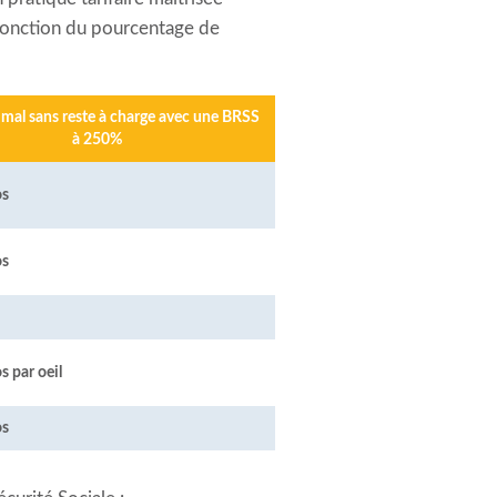
fonction du pourcentage de
imal sans reste à charge avec une BRSS
à 250%
os
os
s par oeil
os