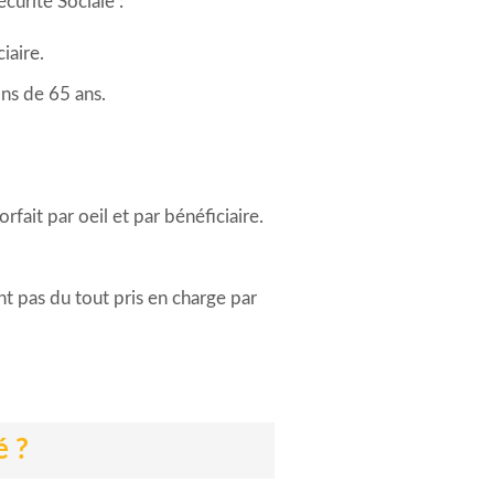
urité Sociale :
iaire.
ns de 65 ans.
rfait par oeil et par bénéficiaire.
nt pas du tout pris en charge par
é ?