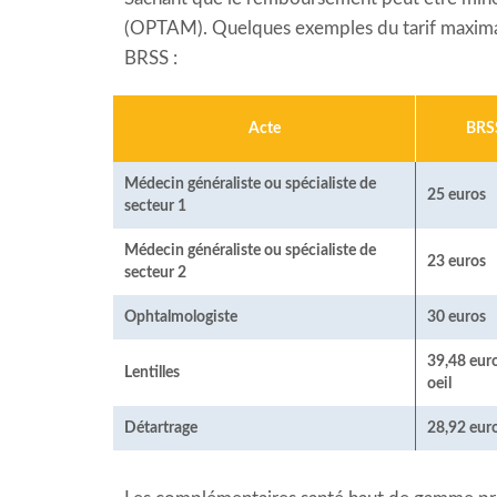
(OPTAM). Quelques exemples du tarif maxima
BRSS :
Acte
BRS
Médecin généraliste ou spécialiste de
25 euros
secteur 1
Médecin généraliste ou spécialiste de
23 euros
secteur 2
Ophtalmologiste
30 euros
39,48 eur
Lentilles
oeil
Détartrage
28,92 eur