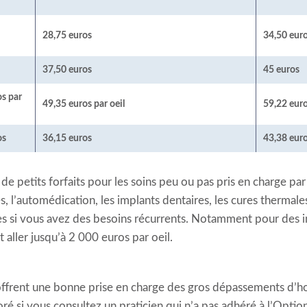
28,75 euros
34,50 eur
37,50 euros
45 euros
os par
49,35 euros par oeil
59,22 euro
os
36,15 euros
43,38 eur
 petits forfaits pour les soins peu ou pas pris en charge par
l’automédication, les implants dentaires, les cures thermales 
tes si vous avez des besoins récurrents. Notamment pour des
ut aller jusqu’à 2 000 euros par oeil.
offrent une bonne prise en charge des gros dépassements d’ho
si vous consultez un praticien qui n’a pas adhéré à l’Option 