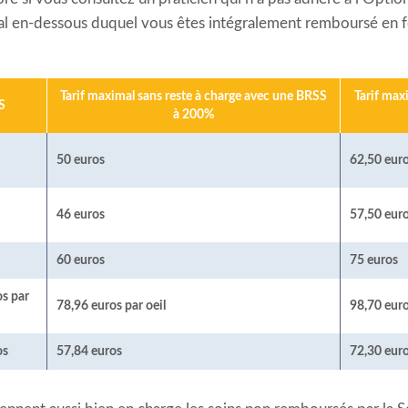
l en-dessous duquel vous êtes intégralement remboursé en 
Tarif maximal sans reste à charge avec une BRSS
Tarif max
S
à 200%
50 euros
62,50 eur
46 euros
57,50 eur
60 euros
75 euros
os par
78,96 euros par oeil
98,70 euro
os
57,84 euros
72,30 eur