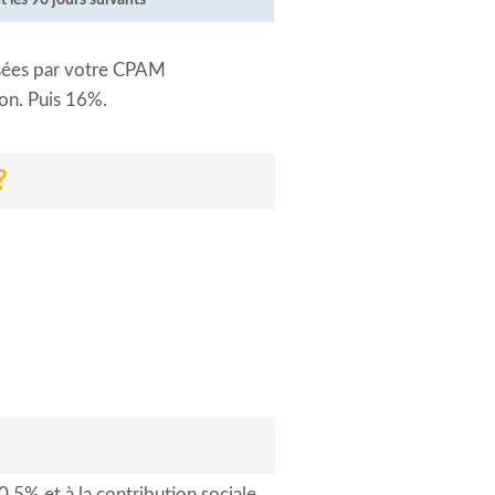
ersées par votre CPAM
on. Puis 16%.
?
,5% et à la contribution sociale