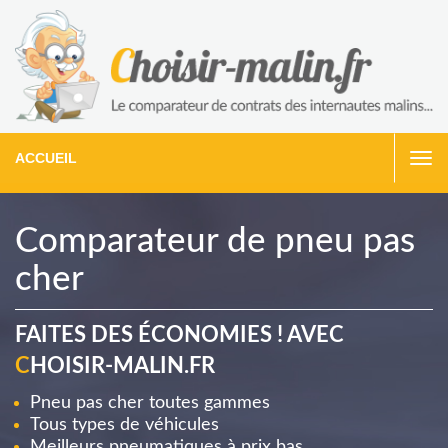
ACCUEIL
Togg
navi
Comparateur de pneu pas
cher
FAITES DES ÉCONOMIES ! AVEC
C
HOISIR-MALIN.FR
Pneu pas cher toutes gammes
Tous types de véhicules
Meilleurs pneumatiques à prix bas