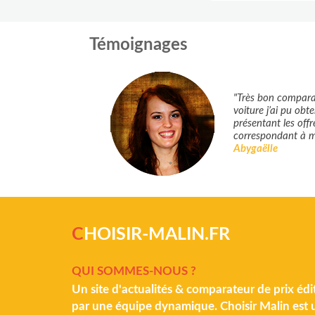
Témoignages
"Très bon comparat
voiture j’ai pu ob
présentant les off
correspondant à m
Abygaëlle
C
HOISIR-MALIN.FR
QUI SOMMES-NOUS ?
Un site d'actualités & comparateur de prix édi
par une équipe dynamique. Choisir Malin est 