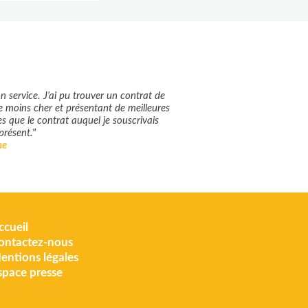
n service. J’ai pu trouver un contrat de
e moins cher et présentant de meilleures
s que le contrat auquel je souscrivais
présent."
ne
ccueil
ontactez-nous
entions légales
space presse