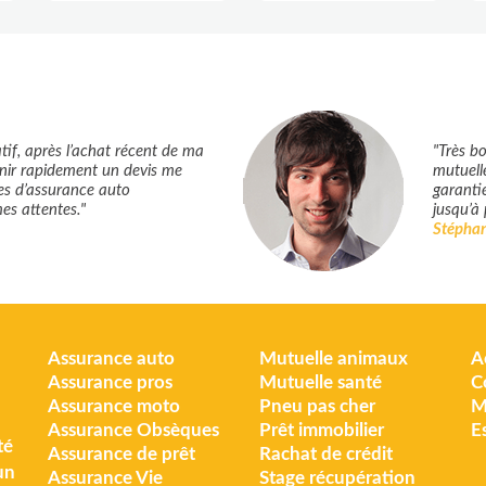
if, après l’achat récent de ma
"Très bo
tenir rapidement un devis me
mutuell
res d’assurance auto
garantie
es attentes."
jusqu’à 
Stépha
Assurance auto
Mutuelle animaux
A
Assurance pros
Mutuelle santé
C
Assurance moto
Pneu pas cher
M
Assurance Obsèques
Prêt immobilier
E
té
Assurance de prêt
Rachat de crédit
un
Assurance Vie
Stage récupération