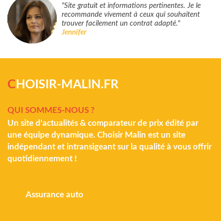
"Site gratuit et informations pertinentes. Je le
recommande vivement à ceux qui souhaitent
trouver facilement un contrat adapté."
Jennifer
C
HOISIR-MALIN.FR
QUI SOMMES-NOUS ?
Un site d'actualités & comparateur de prix édité par
une équipe dynamique. Choisir Malin est un site
indépendant et intransigeant sur la qualité à vous offrir
quotidiennement !
Assurance auto