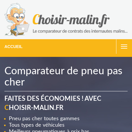
ACCUEIL
Togg
navi
Comparateur de pneu pas
cher
FAITES DES ÉCONOMIES ! AVEC
C
HOISIR-MALIN.FR
Pneu pas cher toutes gammes
Tous types de véhicules
Meilleurs pneumatiques à prix bas