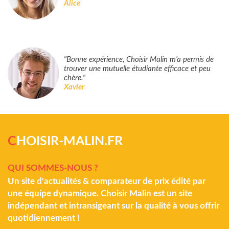
Alice
"Bonne expérience, Choisir Malin m’a permis de
trouver une mutuelle étudiante efficace et peu
chère."
Xavier
C
HOISIR-MALIN.FR
QUI SOMMES-NOUS ?
Un site d'actualités & comparateur de prix édité par
une équipe dynamique. Choisir Malin est un site
indépendant et intransigeant sur la qualité à vous offrir
quotidiennement !