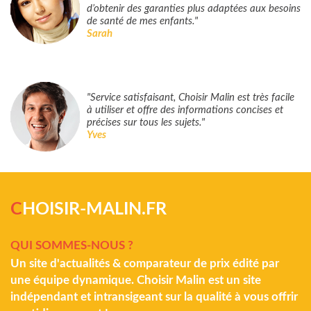
d’obtenir des garanties plus adaptées aux besoins
de santé de mes enfants."
Sarah
"Service satisfaisant, Choisir Malin est très facile
à utiliser et offre des informations concises et
précises sur tous les sujets."
Yves
C
HOISIR-MALIN.FR
QUI SOMMES-NOUS ?
Un site d'actualités & comparateur de prix édité par
une équipe dynamique. Choisir Malin est un site
indépendant et intransigeant sur la qualité à vous offrir