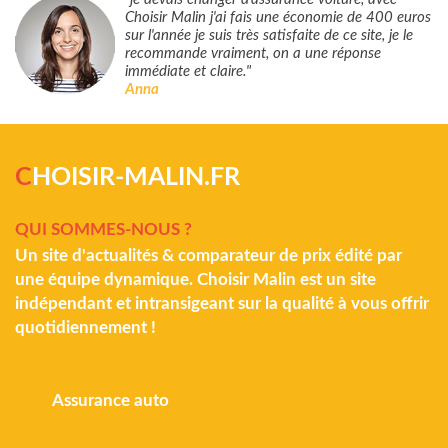
Choisir Malin j'ai fais une économie de 400 euros
sur l'année je suis très satisfaite de ce site, je le
recommande vraiment, on a une réponse
immédiate et claire."
Anna
C
HOISIR-MALIN.FR
QUI SOMMES-NOUS ?
Un site d'actualités & comparateur de prix édité par
une équipe dynamique. Choisir Malin est un site
indépendant et intransigeant sur la qualité à vous offrir
quotidiennement !
Assurance auto