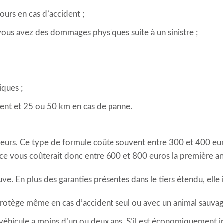
cours en cas d’accident ;
 vous avez des dommages physiques suite à un sinistre ;
iques ;
ident et 25 ou 50 km en cas de panne.
cteurs. Ce type de formule coûte souvent entre 300 et 400 eur
ance vous coûterait donc entre 600 et 800 euros la première a
ve. En plus des garanties présentes dans le tiers étendu, elle i
rotège même en cas d’accident seul ou avec un animal sauvag
e véhicule a moins d’un ou deux ans. S’il est économiquement i