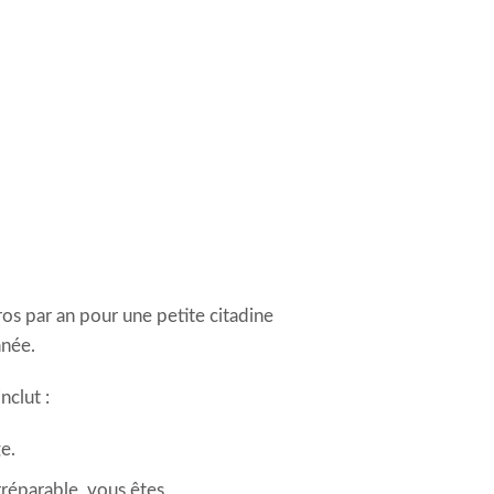
os par an pour une petite citadine
nnée.
nclut :
e.
rréparable, vous êtes