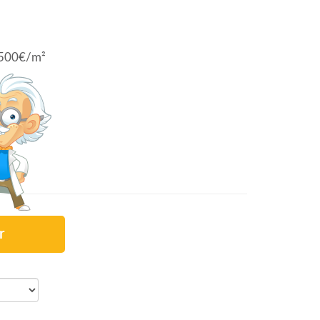
5 500€/m²
r